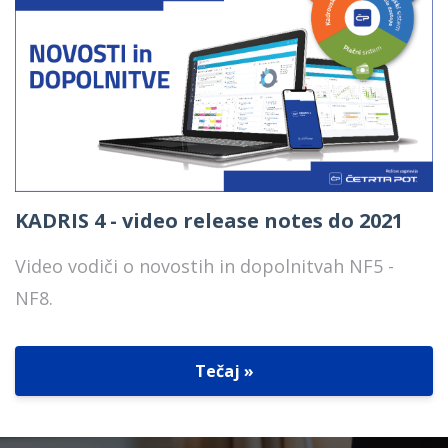
KADRIS 4 - video release notes do 2021
Video vodiči o novostih in dopolnitvah NF5 -
NF8.
Tečaj »