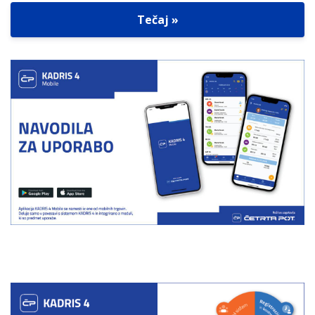
Tečaj »